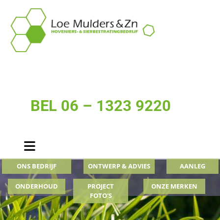
BEL 06 – 1323 9220
ONS BEDRIJF
ONTWERP & ADVIES
AANLEG
ONDERHOUD
PROJECT
ONZE MERKEN
FOTO'S