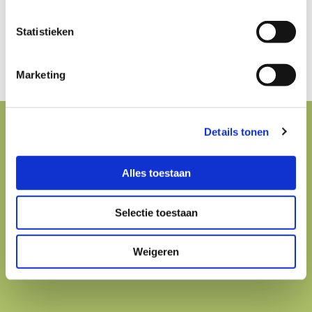
Statistieken
CONTACTFORMULIER

Marketing
Details tonen
Accepteer marketingcookies om deze kaart
te bekijken.
Alles toestaan
Accept cookies
Selectie toestaan
Weigeren