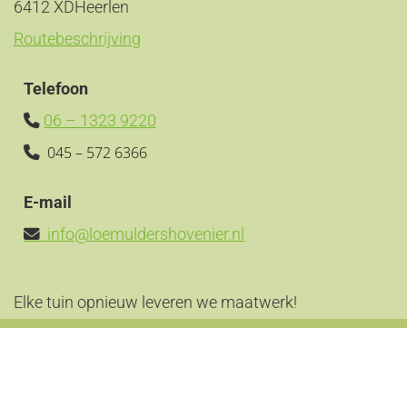
6412 XD
Heerlen
Routebeschrijving
Telefoon
06 – 1323 9220

045 – 572 6366

E-mail
info@loemuldershovenier.nl

Elke tuin opnieuw leveren we maatwerk!