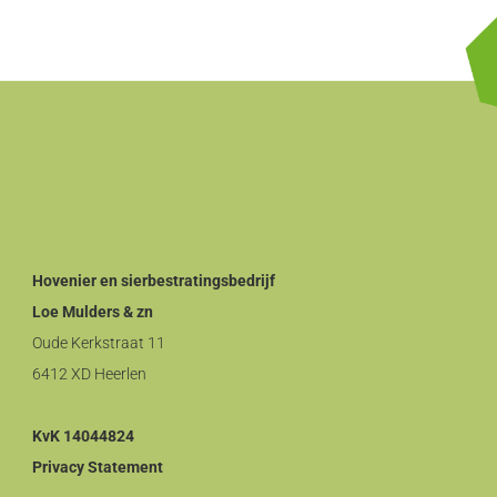
Hovenier en sierbestratingsbedrijf
Loe Mulders & zn
Oude Kerkstraat 11
6412 XD Heerlen
KvK
14044824
Privacy Statement